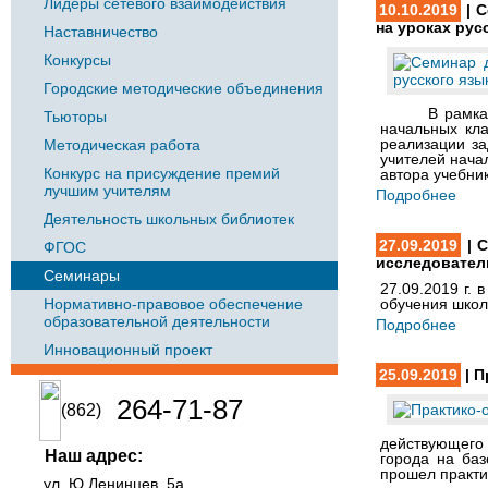
Лидеры сетевого взаимодействия
10.10.2019
| С
на уроках рус
Наставничество
Конкурсы
Городские методические объединения
В рамках сот
Тьюторы
начальных кла
реализации за
Методическая работа
учителей нача
Конкурс на присуждение премий
автора учебни
лучшим учителям
Подробнее
Деятельность школьных библиотек
27.09.2019
| С
ФГОС
исследователь
Семинары
27.09.2019 г.
Нормативно-правовое обеспечение
обучения школ
образовательной деятельности
Подробнее
Инновационный проект
25.09.2019
| П
264-71-87
(862)
действующего
Наш адрес:
города на ба
прошел практи
ул. Ю.Ленинцев, 5а