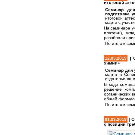
итоговой атте
Семинар для
подготовке у
итоговой атте
марта с участ
На семинаре у
платежи), вкл
разобрали при
По итогам сем
12.03.2019
| С
химии»
Семинар для 
марта в Сочи
издательства 
В ходе семина
решение комп
органических в
общей формуле
По итогам сем
01.03.2019
| С
с позиций тр