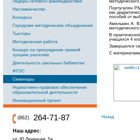
Лидеры сетевого взаимодействия
методического
Португалян Р.
Наставничество
как дидактиче
пособий от вы
Конкурсы
Амелькин А. В
Городские методические объединения
методического
Тьюторы
В практическо
учащихся 4 кл
Методическая работа
Завершился се
Конкурс на присуждение премий
С материалами
лучшим учителям
Деятельность школьных библиотек
ФГОС
Семинары
Нормативно-правовое обеспечение
образовательной деятельности
Инновационный проект
264-71-87
Назад
(862)
Наш адрес:
ул. Ю.Ленинцев, 5а