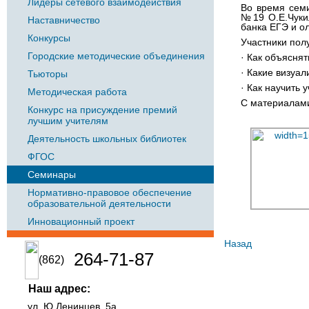
Лидеры сетевого взаимодействия
Во время семи
№19 О.Е.Чуки
Наставничество
банка ЕГЭ и о
Конкурсы
Участники пол
Городские методические объединения
· Как объясня
· Какие визуа
Тьюторы
· Как научить 
Методическая работа
С материалами
Конкурс на присуждение премий
лучшим учителям
Деятельность школьных библиотек
ФГОС
Семинары
Нормативно-правовое обеспечение
образовательной деятельности
Инновационный проект
Назад
264-71-87
(862)
Наш адрес:
ул. Ю.Ленинцев, 5а