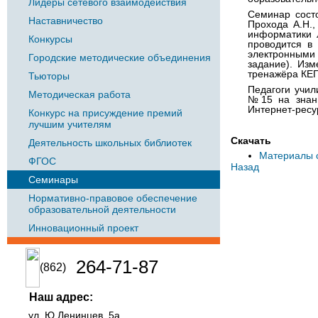
Лидеры сетевого взаимодействия
Семинар сост
Наставничество
Прохода А.Н.,
информатики 
Конкурсы
проводится в
электронными
Городские методические объединения
задание). Изм
тренажёра КЕ
Тьюторы
Педагоги учил
Методическая работа
№15 на знани
Интернет-ресу
Конкурс на присуждение премий
лучшим учителям
Скачать
Деятельность школьных библиотек
Материалы 
ФГОС
Назад
Семинары
Нормативно-правовое обеспечение
образовательной деятельности
Инновационный проект
264-71-87
(862)
Наш адрес:
ул. Ю.Ленинцев, 5а