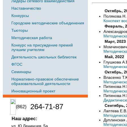
Лидеры сетевого взаимодействия
Наставничество
Октябрь, 2
Конкурсы
Полякова Н.
Конспект во
Городские методические объединения
Февраль, 
Тьюторы
Александров
Методическа
Методическая работа
Март, 2023
Конкурс на присуждение премий
Момчинович 
лучшим учителям
Методическа
Май, 2022
Деятельность школьных библиотек
Глушкова А.
ФГОС
Методическа
Семинары
Октябрь, 2
Власенко Т
Нормативно-правовое обеспечение
Методическо
образовательной деятельности
Питинова Н.
Инновационный проект
Методическа
Питинова Н.
Дидактическ
264-71-87
Сентябрь, 
(862)
Лаптева Е.В
Методическа
Наш адрес:
Дуплинская 
Методическа
ул. Ю.Ленинцев, 5а