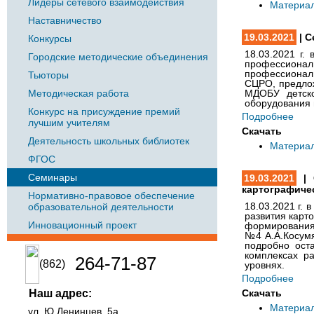
Лидеры сетевого взаимодействия
Материа
Наставничество
19.03.2021
| С
Конкурсы
18.03.2021 г.
Городские методические объединения
профессиона
профессиональ
Тьюторы
СЦРО, предлож
Методическая работа
МДОБУ детс
оборудования 
Конкурс на присуждение премий
Подробнее
лучшим учителям
Скачать
Деятельность школьных библиотек
Материа
ФГОС
Семинары
19.03.2021
| 
картографиче
Нормативно-правовое обеспечение
18.03.2021 г.
образовательной деятельности
развития карт
Инновационный проект
формирования
№4 А.А.Косумя
подробно ост
комплексах р
264-71-87
(862)
уровнях.
Подробнее
Наш адрес:
Скачать
Материа
ул. Ю.Ленинцев, 5а