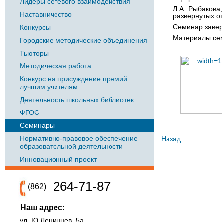
Лидеры сетевого взаимодействия
Л.А. Рыбакова
Наставничество
развернутых о
Семинар завер
Конкурсы
Материалы се
Городские методические объединения
Тьюторы
Методическая работа
Конкурс на присуждение премий
лучшим учителям
Деятельность школьных библиотек
ФГОС
Семинары
Нормативно-правовое обеспечение
Назад
образовательной деятельности
Инновационный проект
264-71-87
(862)
Наш адрес:
ул. Ю.Ленинцев, 5а