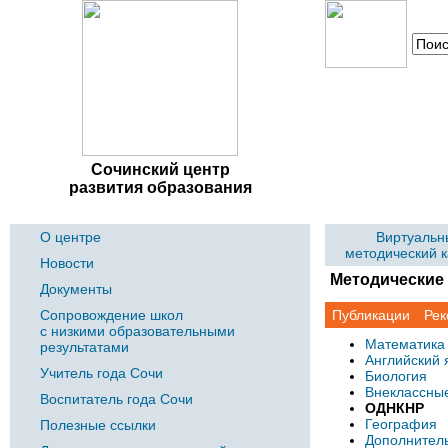
Сочинский центр
развития образования
О центре
Виртуальн
методический 
Новости
Методические
Документы
Сопровождение школ
Публикации
Рек
с низкими образовательными
Математика
результатами
Английский 
Учитель года Сочи
Биология
Внеклассны
Воспитатель года Сочи
ОДНКНР
География
Полезные ссылки
Дополнител