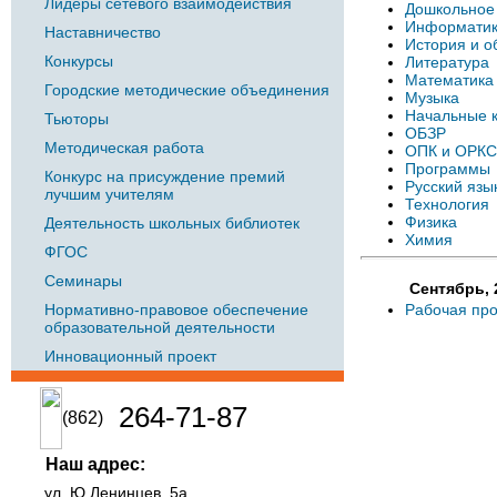
Лидеры сетевого взаимодействия
Дошкольное
Информатик
Наставничество
История и о
Конкурсы
Литература
Математика
Городские методические объединения
Музыка
Начальные 
Тьюторы
ОБЗР
Методическая работа
ОПК и ОРК
Программы
Конкурс на присуждение премий
Русский язы
лучшим учителям
Технология
Физика
Деятельность школьных библиотек
Химия
ФГОС
Семинары
Сентябрь, 
Нормативно-правовое обеспечение
Рабочая про
образовательной деятельности
Инновационный проект
264-71-87
(862)
Наш адрес:
ул. Ю.Ленинцев, 5а