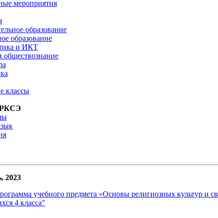
ные мероприятия
я
ельное образование
ое образование
тика и ИКТ
и обществознание
ра
ка
е классы
ОРКСЭ
мы
язык
ия
, 2023
программа учебного предмета «Основы религиозных культур и с
хся 4 класса"