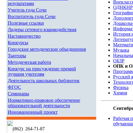
Внекласс
результатами
ОДНКНР
Учитель года Сочи
Географи
Воспитатель года Сочи
Дополнит
Полезные ссылки
Дошкольн
Информа
Лидеры сетевого взаимодействия
История 
Наставничество
Литерату
Конкурсы
Математи
Городские методические объединения
Музыка
Начальны
Тьюторы
ОБЗР
Методическая работа
ОПК и 
Конкурс на присуждение премий
Програм
лучшим учителям
Русский 
Деятельность школьных библиотек
Технолог
ФГОС
Физика
Химия
Семинары
Нормативно-правовое обеспечение
образовательной деятельности
Сентябрь
Инновационный проект
Рабочая 
обучающи
(862)
264-71-87