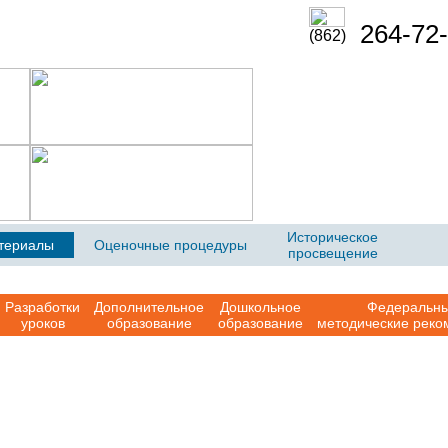
264-72-
(862)
Историческое
териалы
Оценочные процедуры
просвещение
Разработки
Дополнительное
Дошкольное
Федеральн
уроков
образование
образование
методические реко