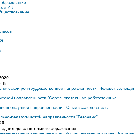
 образование
а и ИКТ
бществознание
классы
СЭ
к
2020
Н.В.
нической речи художественной направленности "Человек звучащи
.
еской направленности "Соревновательная робототехника"
.
твеннонаучной направленности "Юный исследователь"
ьно-педагогической направленности "Резонанс"
20
 педагог дополнительного образования
веннонаучной направленности "Исследователи природы. Вся прав