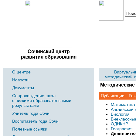
Сочинский центр
развития образования
О центре
Виртуальн
методический 
Новости
Методические
Документы
Сопровождение школ
Публикации
Рек
с низкими образовательными
Математика
результатами
Английский 
Учитель года Сочи
Биология
Внеклассны
Воспитатель года Сочи
ОДНКНР
География
Полезные ссылки
Дополните