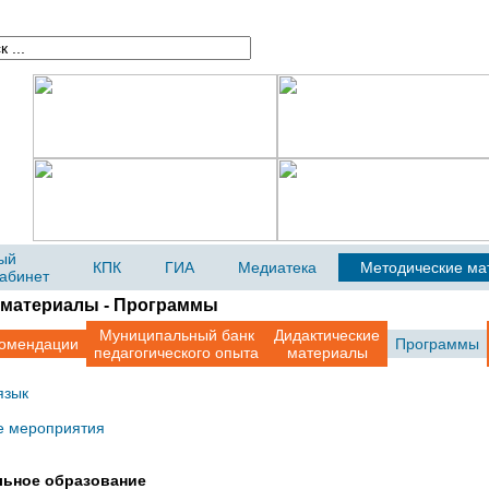
ый
КПК
ГИА
Медиатека
Методические ма
кабинет
 материалы - Программы
Муниципальный банк
Дидактические
омендации
Программы
педагогического опыта
материалы
язык
е мероприятия
льное образование