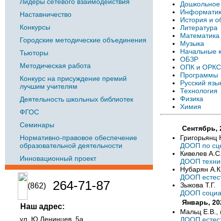
Лидеры сетевого взаимодействия
Дошкольное
Информатик
Наставничество
История и о
Конкурсы
Литература
Математика
Городские методические объединения
Музыка
Начальные 
Тьюторы
ОБЗР
Методическая работа
ОПК и ОРК
Программы
Конкурс на присуждение премий
Русский язы
лучшим учителям
Технология
Физика
Деятельность школьных библиотек
Химия
ФГОС
Семинары
Сентябрь, 
Нормативно-правовое обеспечение
Григорьянц 
образовательной деятельности
ДООП по сце
Кивелев А.С
Инновационный проект
ДООП технич
Нубарян А.К
ДООП естес
264-71-87
Зыкова Т.Г.
(862)
ДООП социал
Январь, 20
Наш адрес:
Мальц Е.В.,
ул. Ю.Ленинцев, 5а
ДООП естест