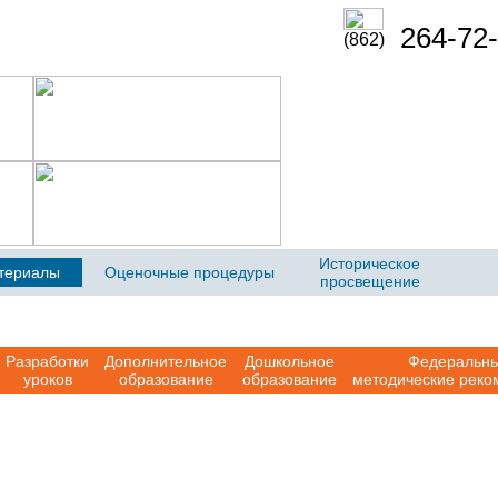
264-72-
(862)
Историческое
териалы
Оценочные процедуры
просвещение
Разработки
Дополнительное
Дошкольное
Федеральн
уроков
образование
образование
методические реко