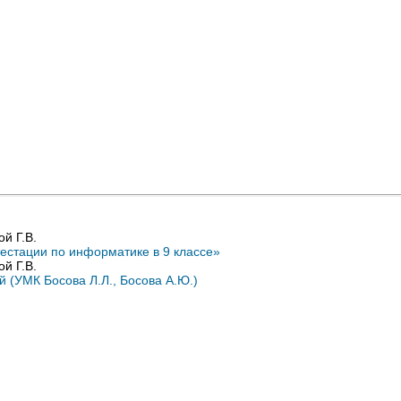
й Г.В.
тестации по информатике в 9 классе»
й Г.В.
 (УМК Босова Л.Л., Босова А.Ю.)