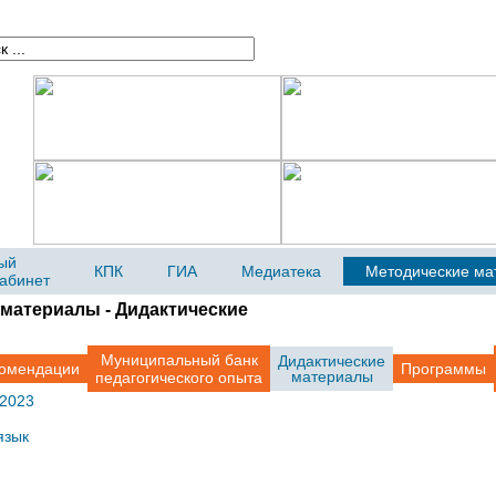
ый
КПК
ГИА
Медиатека
Методические ма
кабинет
материалы - Дидактические
Муниципальный банк
Дидактические
омендации
Программы
материалы
педагогического опыта
 2023
язык