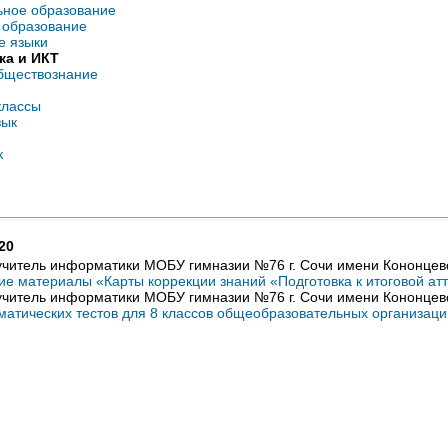
ьное образование
 образование
е языки
ка и ИКТ
бществознание
классы
зык
к
20
 учитель информатики МОБУ гимназии №76 г. Сочи имени Кононцево
ие материалы «Карты коррекции знаний «Подготовка к итоговой ат
 учитель информатики МОБУ гимназии №76 г. Сочи имени Кононцево
матических тестов для 8 классов общеобразовательных организаций