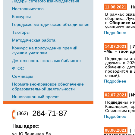
Лидеры сетевого взаимодействия
11.08.2021
| Н
Наставничество
В рамках ока
Конкурсы
сборника.
Луч
в
Сборнике м
Городские методические объединения
учащихся нача
Тьюторы
Подробнее
Методическая работа
14.07.2021
| И
Конкурс на присуждение премий
«Мы – твои др
лучшим учителям
Подведены ито
Деятельность школьных библиотек
друзья» в 20
обучению дет
ФГОС
проводится в 
очный).
Семинары
Подробнее
Нормативно-правовое обеспечение
образовательной деятельности
02.07.2021
| И
Инновационный проект
Подведены ит
Кавалеры», о
Сочинским цен
264-71-87
(862)
Подробнее
Наш адрес:
08.06.2021
| 
ул. Ю.Ленинцев, 5а