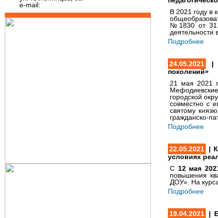
педагогическо
e-mail:
В 2021 году в
общеобразоват
№1830 от 31.
деятельности 
Подробнее
24.05.2021
| 
поколений»
21 мая 2021 
Мефодиевские 
городской окр
совместно с е
святому княз
гражданско-па
Подробнее
22.05.2021
| К
условиях реа
С
12 мая 202
повышения кв
ДОУ».
На курса
Подробнее
19.04.2021
| Е